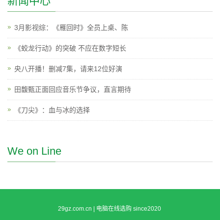
新闻中心
3月影视综：《雁回时》全员上桌、陈
《蛟龙行动》的突破 不应在数字短长
央八开播！删减7集，请来12位好演
田馥甄正面回应音乐节争议，直言期待
《刀尖》：血与冰的选择
We on Line
29gz.com.cn | 电脑在线选购 since2020