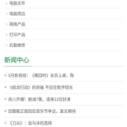
电脑主件
电脑周边
网络产品
打印产品
后勤维修
新闻中心
3月影视综：《雁回时》全员上桌、陈
《蛟龙行动》的突破 不应在数字短长
央八开播！删减7集，请来12位好演
田馥甄正面回应音乐节争议，直言期待
《刀尖》：血与冰的选择