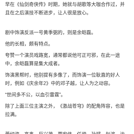
早在《仙剑奇侠传》时期，她就与胡歌等大咖合作过，并
且在之后演技不断进步，让人很是放心。
剧中饰演反派一号黄季弼的，则是余皑磊。
他的长相，颇有特点。
夸赞一个演员戏路宽，通常都说他可正可邪，在此一途
中，余皑磊算是集大成者。
饰演黑帮时，他别提有多像了，而饰演一位耿直的好人
时，例如《庆余年2》中的邓子越，让人为之动容。
“世间多不公，以血引雷霆”。
除了上面三位主演之外，《激战苍穹》的配角阵容，也是
拉满。