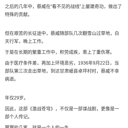
之后的几年中，蔡威在“看不见的战线”上屡建奇功，做出了
特殊的贡献。
但在艰苦的长征途中，蔡威随部队几次翻雪山过草地，白
天行军，晚上工作。
于是在长期的繁重工作中，积劳成疾，患上了重伤寒。
由于医疗条件差，再加上环境恶劣，1936年9月22日，当
部队第三次走出草地，到达甘肃岷县卓坪村时，蔡威不幸
病逝。
年仅29岁。
因此，这部《激战苍穹》，不仅是一部谍战剧，更像是一
部个人传记。
寥寥的几笔，就是一个人的一生。