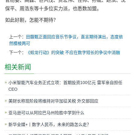
菅纫姿、高鑫、巨兴茂、贾宏伟、任帅、孙斌、赵滨、沈
保平、周浩东等十多位实力派，也悉数加盟。
如此好剧，怎能不期待？
上一个：
田馥甄正面回应音乐节争议，直言期待演出，态度依
然模棱两可
下一个：
《蛟龙行动》的突破 不应在数字短长的争议中消融
相关新闻
小米智能汽车业务正式立项：首期投资100亿元 雷军亲自担任
CEO
美财长称现阶段将维持对华加征关税 外交部回应
亚马逊可以从阿拉巴马州险胜中学到什么
新华全媒+丨数字人民币，未来的路怎么走？