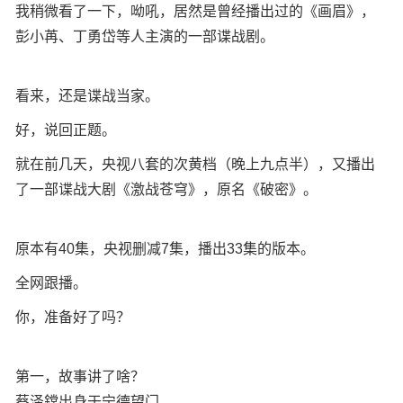
我稍微看了一下，呦吼，居然是曾经播出过的《画眉》，
彭小苒、丁勇岱等人主演的一部谍战剧。
看来，还是谍战当家。
好，说回正题。
就在前几天，央视八套的次黄档（晚上九点半），又播出
了一部谍战大剧《激战苍穹》，原名《破密》。
原本有40集，央视删减7集，播出33集的版本。
全网跟播。
你，准备好了吗？
第一，故事讲了啥？
蔡泽鏛出身于宁德望门。