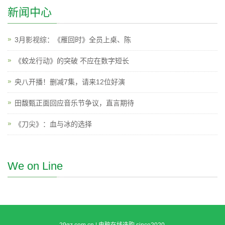
新闻中心
3月影视综：《雁回时》全员上桌、陈
《蛟龙行动》的突破 不应在数字短长
央八开播！删减7集，请来12位好演
田馥甄正面回应音乐节争议，直言期待
《刀尖》：血与冰的选择
We on Line